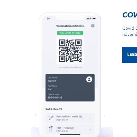
COV
Covid S
novemb
LEE