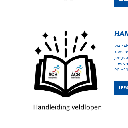
HAN
We hebb
komend
jongste
nieuw e
op weg 
LEE