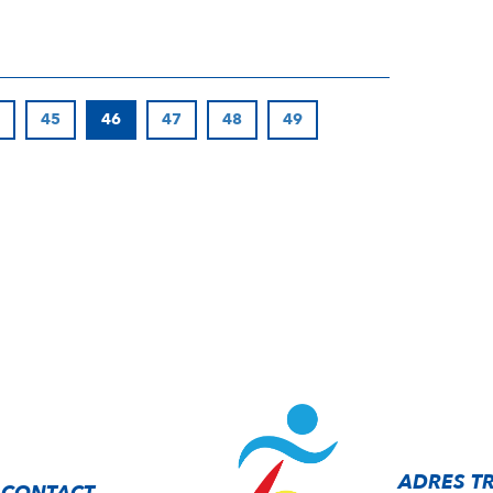
45
46
47
48
49
ADRES T