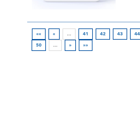
««
«
…
41
42
43
44
50
…
»
»»