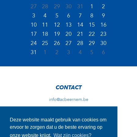
27
28
29
30
31
1
2
3
4
5
6
7
8
9
10
11
12
13
14
15
16
17
18
19
20
21
22
23
24
25
26
27
28
29
30
31
1
2
3
4
5
6
CONTACT
info@acbeernem.be
Deze website maakt gebruik van cookies om
ADRES TRAININGEN
ervoor te zorgen dat u de beste ervaring op
Wellingstraat 29A
onze website krijgt.
Wat zijn cookies?