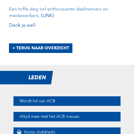
Een toffe dag vol enthousiaste deelnemers en
medewerkers.
(LINK)
Dank je wel!
< TERUG NAAR OVERZICHT
LEDEN
Wordt lid van ACB
Altijd mee met het ACB nieuws
Koop clubkledij