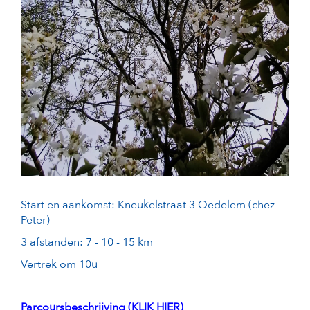
Start en aankomst: Kneukelstraat 3 Oedelem (chez
Peter)
3 afstanden: 7 - 10 - 15 km
Vertrek om 10u
Parcoursbeschrijving (KLIK HIER)