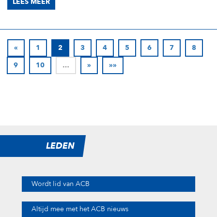
LEES MEER
«
1
2
3
4
5
6
7
8
9
10
…
»
»»
LEDEN
Wordt lid van ACB
Altijd mee met het ACB nieuws