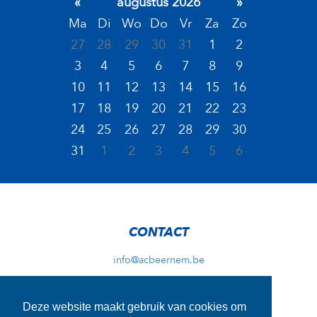
«
augustus 2026
»
Ma
Di
Wo
Do
Vr
Za
Zo
27
28
29
30
31
1
2
3
4
5
6
7
8
9
10
11
12
13
14
15
16
17
18
19
20
21
22
23
24
25
26
27
28
29
30
31
1
2
3
4
5
6
CONTACT
info@acbeernem.be
Deze website maakt gebruik van cookies om
ADRES TRAININGEN