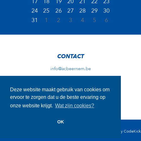
17
18
19
20
21
22
23
24
25
26
27
28
29
30
31
1
2
3
4
5
6
CONTACT
info@acbeernem.be
Deze website maakt gebruik van cookies om
ADRES TRAININGEN
ervoor te zorgen dat u de beste ervaring op
Wellingstraat 29A
onze website krijgt.
Wat zijn cookies?
8730 Beernem
OK
Cookie Disclaimer
-
Privacy Disclaimer
- Copyright © 2026 - Website by
CodeKick