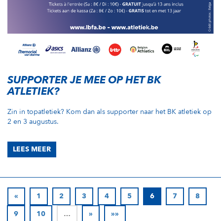
SUPPORTER JE MEE OP HET BK
ATLETIEK?
Zin in topatletiek? Kom dan als supporter naar het BK atletiek op
2 en 3 augustus.
LEES MEER
«
1
2
3
4
5
6
7
8
9
10
…
»
»»